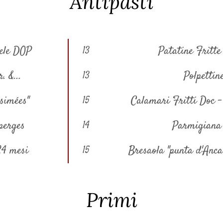
Antipasti
iele DOP
Patatine Fritte
13
. &...
Polpettin
13
ésimées"
Calamari Fritti Doc -
15
perges
Parmigiana
14
24 mesi
Bresaola "punta d'Anc
15
Primi