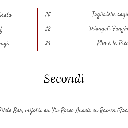
Tagliatelle rag
Orata
25
Triangoli Funghi
ff
22
Plin à la Pi
ragi
24
Secondi
Filets Bar, mijotés au Vin Rosso Anneis en Ramen (Fra