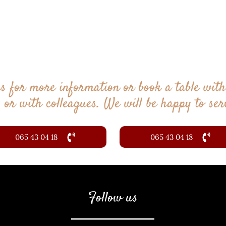
us for more information or book a table with
, or with colleagues. We will be happy to ser
065 43 04 18
065 43 04 18
Follow us