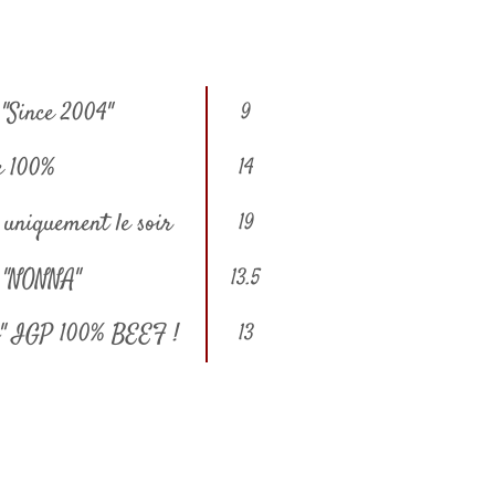
 "Since 2004"
9
e 100%
14
 uniquement le soir
19
 "NONNA"
13.5
a" IGP 100% BEEF !
13