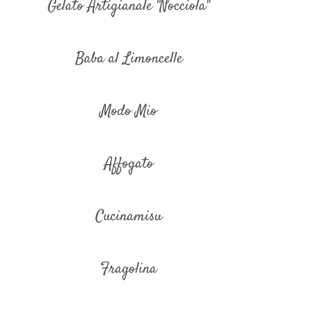
Gelato Artigianale "Nocciola"
Baba al Limoncelle
Modo Mio
Affogato
Cucinamisu
Fragolina