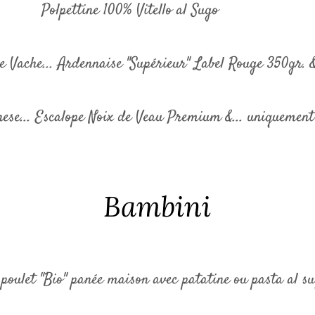
Polpettine 100% Vitello al Sugo
e Vache... Ardennaise "Supérieur" Label Rouge 350gr. &
nese... Escalope Noix de Veau Premium &... uniquement 
Bambini
 poulet "Bio" panée maison avec patatine ou pasta al s