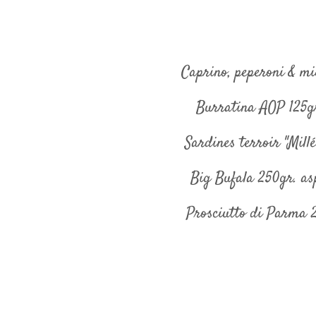
Caprino, peperoni & m
Burratina AOP 125gr
Sardines terroir "Mill
Big Bufala 250gr. as
Prosciutto di Parma 