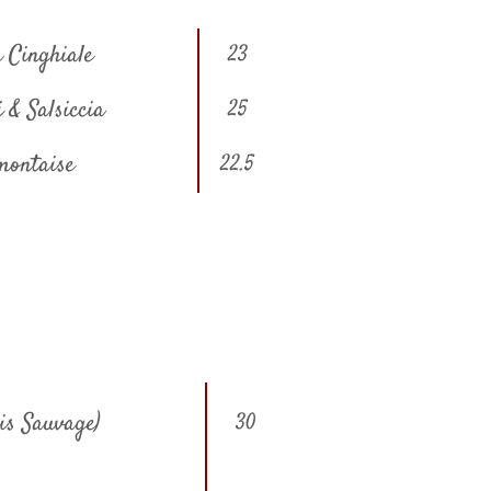
ù Cinghiale
23
 & Salsiccia
25
émontaise
22.5
is Sauvage)
30