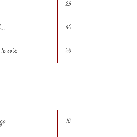
25
...
40
le soir
26
ugo
16