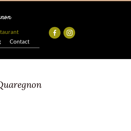
gnon
taurant
g
Contact
n Quaregnon