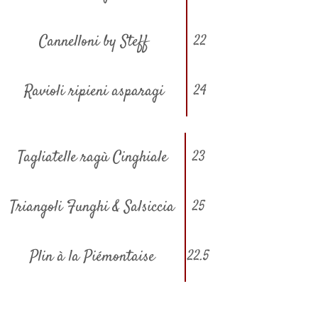
Cannelloni by Steff
22
Ravioli ripieni asparagi
24
Tagliatelle ragù Cinghiale
23
Triangoli Funghi & Salsiccia
25
Plin à la Piémontaise
22.5