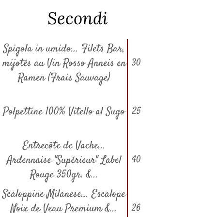
Secondi
Spigola in umido... Filets Bar,
mijotés au Vin Rosso Anneis en
30
Ramen (Frais Sauvage)
Polpettine 100% Vitello al Sugo
25
Entrecôte de Vache...
Ardennaise "Supérieur" Label
40
Rouge 350gr. &...
Scaloppine Milanese... Escalope
Noix de Veau Premium &...
26