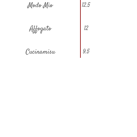
Modo Mio
12.5
Affogato
12
Cucinamisu
9.5
Fragolina
12
N’hésitez pas à nous contacter
pour toute information .