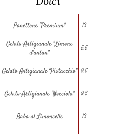
Dolci
Panettone "Premium"
13
Gelato Artigianale "Limone
5.5
d'antan"
Gelato Artigianale "Pistacchio"
9.5
Gelato Artigianale "Nocciola"
9.5
Baba al Limoncelle
13