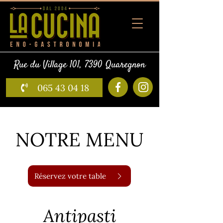
Rue du Village 101, 7390 Quaregnon
065 43 04 18
NOTRE MENU
Réservez votre table
Antipasti