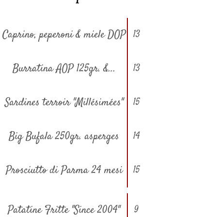
Caprino, peperoni & miele DOP
13
Burratina AOP 125gr. &...
13
Sardines terroir "Millésimées"
15
Big Bufala 250gr. asperges
14
Prosciutto di Parma 24 mesi
15
Patatine Fritte "Since 2004"
9