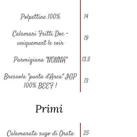
Polpettine 100%
14
Calamari Fritti Doc -
19
uniquement le soir
Parmigiana "NONNA"
13.5
Bresaola "punta d'Anca" IGP
13
100% BEEF !
Primi
Calamarata sugo di Orata
25