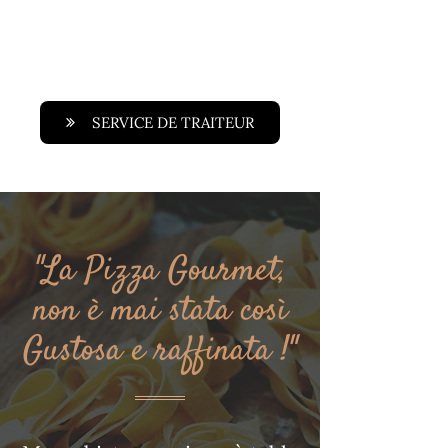
1/6
SERVICE DE TRAITEUR
"La Pizza Gourmet,
non è mai stata così
Gustosa e raffinata !"