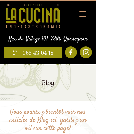
Rue du Village 101, 7390 Quaregnon
065 43 04 18
Blog
Vous pourrez bientôt voir nos
articles de Blog ici, gardez un
œil sur cette page!